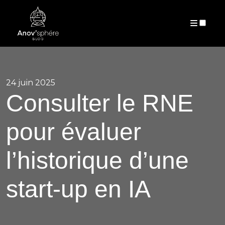
PUBLICATIONS
24 juin 2025
Consulter le RNE
pour évaluer
l’historique d’une
start-up en IA