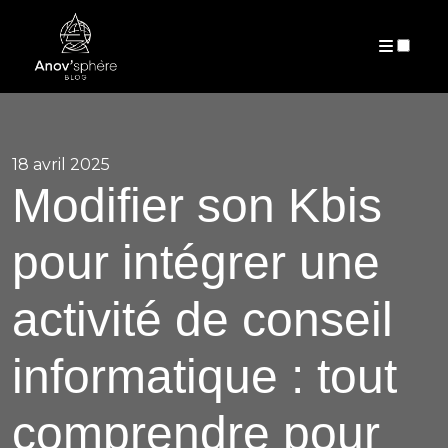
PUBLICATIONS
18 avril 2025
Modifier son Kbis
pour intégrer une
activité de conseil
informatique : tout
comprendre pour